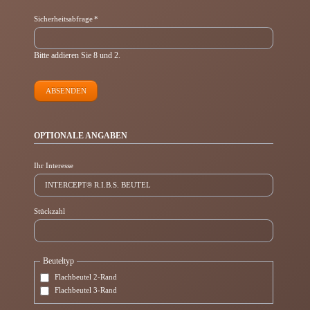
Pflichtfeld
Sicherheitsabfrage
*
Bitte addieren Sie 8 und 2.
ABSENDEN
OPTIONALE ANGABEN
Ihr Interesse
Stückzahl
Beuteltyp
Flachbeutel 2-Rand
Flachbeutel 3-Rand