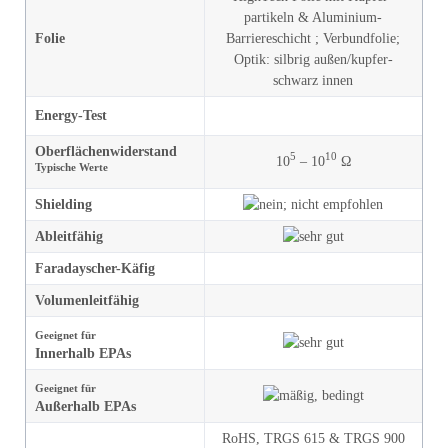
partikeln & Aluminium-
Folie
Barriereschicht
;
Verbund­folie
;
Optik
:
silbrig außen/kupfer-
schwarz innen
Energy-Test
Oberflächen­widerstand
5
10
10
– 10
Ω
Typische Werte
Shielding
Ableitfähig
Faradayscher-Käfig
Volumen­leitfähig
Geeignet für
Innerhalb EPAs
Geeignet für
Außerhalb EPAs
RoHS,
TRGS 615
&
TRGS 900