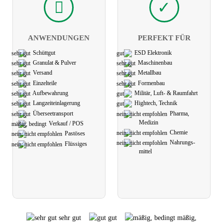
ANWEN­DUNGEN
PERFEKT FÜR
Schüttgut
ESD Elektronik
Granulat & Pulver
Maschinen­bau
Versand
Metall­bau
Einzelteile
Formen­bau
Aufbe­wahrung
Militär, Luft- & Raumfahrt
Langzeit­einlagerung
Hightech, Technik
Übersee­transport
Pharma,
Medizin
Verkauf / POS
Chemie
Pastöses
Nahrungs­
Flüssiges
mittel
sehr gut
gut
mäßig,