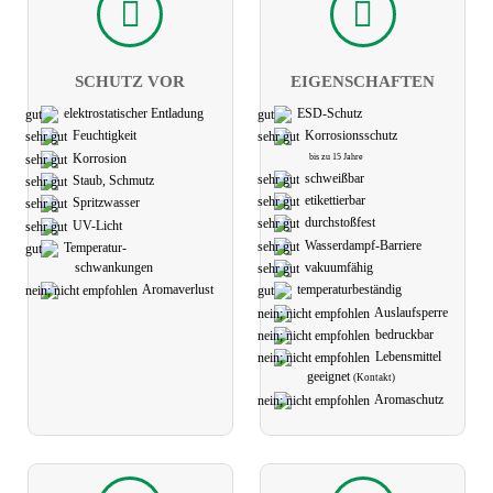
SCHUTZ VOR
EIGEN­SCHAFTEN
elektro­statischer Ent­ladung
ESD-Schutz
Feuchtigkeit
Korrosions­schutz
Korrosion
bis zu 15 Jahre
schweißbar
Staub, Schmutz
etikettier­bar
Spritzwasser
durchstoßfest
UV-Licht
Wasserdampf-Barriere
Temperatur-
schwank­ungen
vakuum­fähig
Aromaverlust
temperatur­­beständig
Auslaufsperre
bedruckbar
Lebens­mittel
geeignet
(Kontakt)
Aroma­schutz