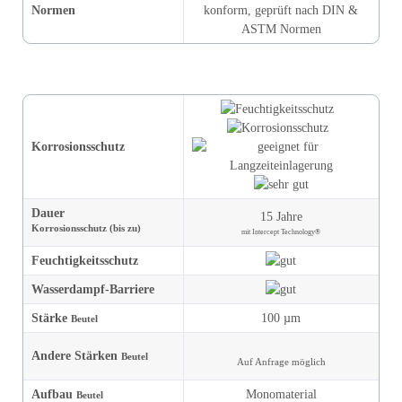
Normen
konform, geprüft nach DIN &
ASTM Normen
Korrosions­schutz
Dauer
15 Jahre
Korrosions­schutz (bis zu)
mit Intercept Technology®
Feuchtigkeit
s­schutz
Wasserdampf-Barriere
Stärke
100 µm
Beutel
Andere Stärken
Beutel
Auf Anfrage möglich
Aufbau
Monomaterial
Beutel