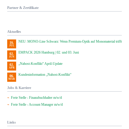
Partner & Zertifikate
Aktuelles
NEU: MONO-Line Schwarz: Wenn Premium-Optik auf Monomaterial trifft
16.
JUL
EMPACK 2026 Hamburg | 02. und 03. Juni
02.
JUN
„Nahost-Konflikt“ April-Update
02.
APR
Kundeninformation „Nahost-Konflikt“
06.
MÄR
Jobs & Karriere
Freie Stelle - Finanzbuchhalter m/w/d
Freie Stelle - Account Manager m/w/d
Links