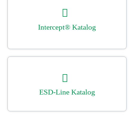
Der Ströbel Intercept–Katalog. Beutel- Einsätze- und Hauben­konfektion
nach Maß. Plus Schäume, Trays, Tiefzieh­produkte, Taschen und viele
andere Intercept® Produkte.
Sicher gut verpackt mit Ströbel.
DOWNLOAD
ESD-Line Katalog
Unser Ströbel ESD–Katalog. Die perfekte ESD Verpackung ist kein
Zufall: Beutel-, Einsätze- und Hauben­konfektion nach Maß.
Sicher gut verpackt mit Ströbel.
DOWNLOAD