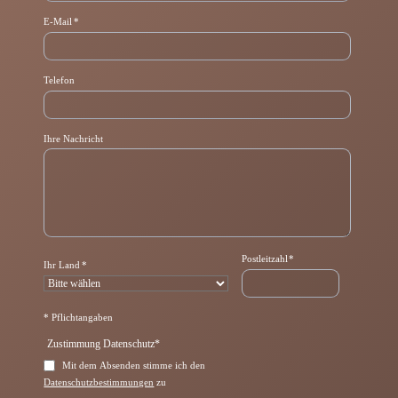
P
E-Mail
*
f
l
i
c
Telefon
h
t
f
e
Ihre Nachricht
l
d
Pflichtfeld
Postleitzahl
*
Pflichtfeld
Ihr Land
*
* Pflichtangaben
Pflichtfeld
Zustimmung Datenschutz
*
Mit dem Absenden stimme ich den
Datenschutzbestimmungen
zu