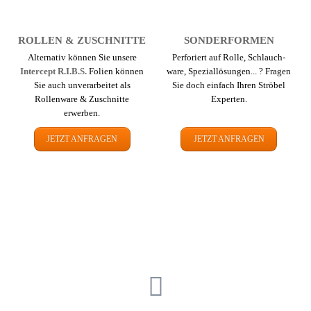
ROLLEN & ZUSCHNITTE
SONDER­FORMEN
Alternativ können Sie unsere
Perforiert auf Rolle, Schlauch­
Intercept R.I.B.S.
Folien können
ware, Spezial­lösungen... ? Fragen
Sie auch un­ver­arbeitet als
Sie doch einfach Ihren Ströbel
Rollenware & Zuschnitte
Experten.
erwerben.
JETZT ANFRAGEN
JETZT ANFRAGEN