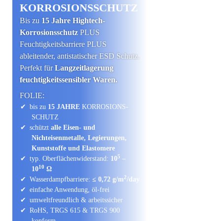
KORROSIONS­SCHUTZ
Bis zu
15 Jahre Hightech-
Korrosions­schutz
PLUS
Feuchtigkeits­barriere PLUS
ableitender, antistatischer ESD Schutz.
Perfekt für
Langzeitlagerung
feuchtigkeits­sensibler Waren.
FOLIE:
bis zu
15 JAHRE
KORROSIONS­
SCHUTZ
schützt
alle Eisen- und
Nichteisenmetalle, Legierungen,
Kunststoffe und Elastomere
5
typ. Oberflächen­widerstand:
10
–
10
10
Ω
2
Wasserdampf­barriere:
≤ 0,72 g/m
/day
einfache Anwendung, öl-frei
umwelt­freundlich & arbeits­sicher
RoHS, TRGS 615 & TRGS 900
konform