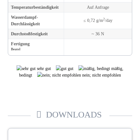
Temperatur­beständigkeit
Auf Anfrage
Wasserdampf-
2
≤ 0,72 g/m
/day
Durchlässigkeit
Durchstoß­festigkeit
~ 36 N
Fertigung
Beutel
sehr gut
gut
mäßig,
bedingt
nein; nicht empfohlen
DOWNLOADS
Intercept® Katalog