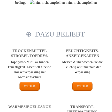
bedingt
nein; nicht empfohlen
DAZU BELIEBT
TROCKEN­MITTEL
FEUCHTIGKEITS­
STRÖBEL TOPDRY®
ANZEIGEKARTEN
Topdry® & MiniPax binden
Messen & überwachen Sie die
Feuchtigkeit. Essentiell für eine
Feuchtigkeit innerhalb der
Trocken­verpackung mit
Verpackung
Korrosions­schutz
WEITER
WEITER
WÄRME­SIEGEL­ZANGE
TRANSPORT­
ÜBERWACHUNG