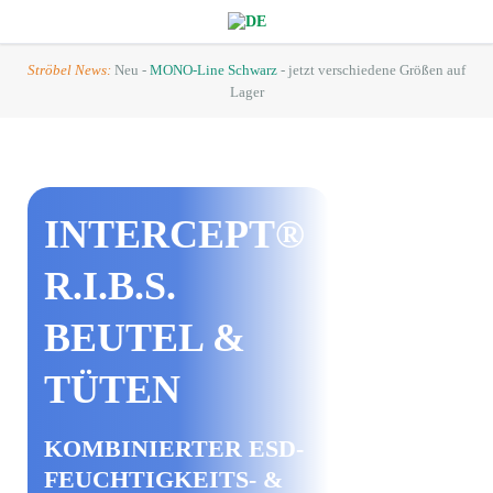
Ströbel News:
Neu -
MONO-Line Schwarz
- jetzt verschiedene Größen auf
Lager
INTERCEPT®
R.I.B.S.
BEUTEL &
TÜTEN
KOMBINIERTER ESD-
FEUCHTIGKEITS- &