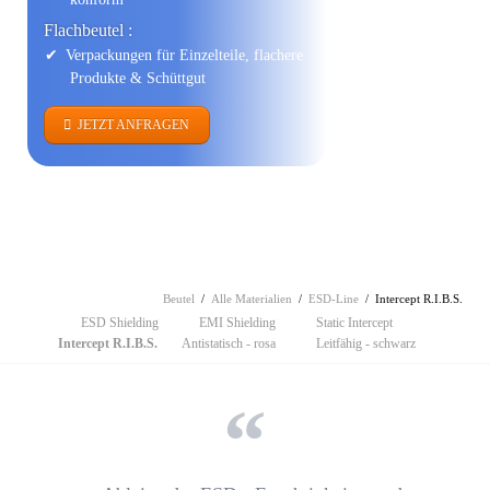
Flach­beutel :
Verpackungen für Einzelteile, flachere
Produkte & Schüttgut
JETZT ANFRAGEN
Beutel
Alle Materialien
ESD-Line
Intercept R.I.B.S.
Navigation
ESD Shielding
EMI Shielding
Static Intercept
überspringen
Intercept R.I.B.S.
Antistatisch - rosa
Leitfähig - schwarz