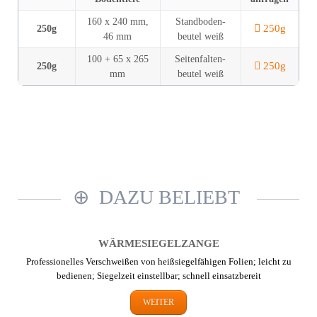
160 x 240 mm,
Standboden­
250g
250g
46 mm
beutel weiß
100 + 65 x 265
Seitenfalten­
250g
250g
mm
beutel weiß
DAZU BELIEBT
WÄRME­SIEGEL­ZANGE
Professionelles Verschweißen von heißsiegelfähigen Folien; leicht zu
bedienen; Siegelzeit einstellbar; schnell einsatzbereit
WEITER