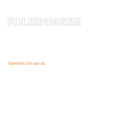
FOLIEN­FARBE
WEISS ist unser STANDARD
und ist
als 250g Seitenfalten- und
Standbodenbeutel direkt
AB LAGER
verfügbar.
Sprechen Sie uns an.
IHRE WUNSCHFARBE
Unsere Ströbel MONO-Line bietet alle
denkbaren Farbmöglichkeiten.
Sonderfarben & individueller Druck sind
ab einer Mindestbestellmenge* möglich.
* ca. >10.000 (stark abhängig von Beutelgröße)