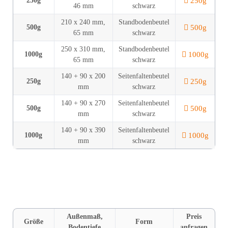
250g
250g
46 mm
schwarz
210 x 240 mm,
Standboden­beutel
500g
500g
65 mm
schwarz
250 x 310 mm,
Standboden­beutel
1000g
1000g
65 mm
schwarz
140 + 90 x 200
Seitenfalten­beutel
250g
250g
mm
schwarz
140 + 90 x 270
Seitenfalten­beutel
500g
500g
mm
schwarz
140 + 90 x 390
Seitenfalten­beutel
1000g
1000g
mm
schwarz
Außen­maß,
Preis
Größe
Form
Boden­tiefe
anfragen