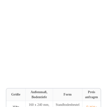
Versand innerhalb von 24 h
Für kleinere Mengen
und falls es mal schnell gehen muss,
bieten wir Ihnen unser Lagerprogramm für MONO-Line
BEUTEL - in Schwarz (250 g , 500g & 1000 g) und Weiß
(250 g). Die Ausstattung umfasst ein
Überdruckventil
.
Unsere Standbodenbeutel haben zusätzlich einen
Zipper
und
beidseitige Einreißkerben
. Alle Beutel sind unbedruckt und
etikettierbar
.
FOLIE
: Folienverbundaufbau auf Basis Polyethylen mit
Aromabarriere ⎮ Hochwertiger Schutz.
Außen­maß,
Preis
Größe
Form
Boden­tiefe
anfragen
160 x 240 mm,
Standboden­beutel