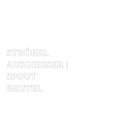
STRÖBEL
AUSGIESSER |
SPOUT
BEUTEL
Spoutbeutel sind vorgeformte Beutel mit
integriertem Ausguss. Dabei handelt es
sich um (wiederverschließbare) Gieß-,