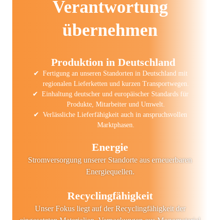
Verantwortung
übernehmen
Produktion in Deutschland
Fertigung an unseren Standorten in Deutschland mit
regionalen Lieferketten und kurzen Transportwegen.
Einhaltung deutscher und europäischer Standards für
Produkte, Mitarbeiter und Umwelt.
Verlässliche Lieferfähigkeit auch in anspruchsvollen
Marktphasen.
Energie
Stromversorgung unserer Standorte aus erneuerbaren
Energiequellen.
Recyclingfähigkeit
Unser Fokus liegt auf der Recyclingfähigkeit der