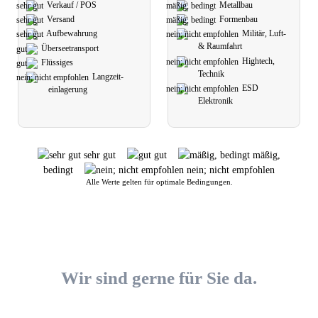
Verkauf / POS
Metall­bau
Versand
Formen­bau
Aufbe­wahrung
Militär, Luft-
& Raumfahrt
Übersee­transport
Hightech,
Flüssiges
Technik
Langzeit­
ESD
einlagerung
Elektronik
sehr gut
gut
mäßig,
bedingt
nein; nicht empfohlen
Alle Werte gelten für optimale Bedingungen.
Wir sind gerne für Sie da.