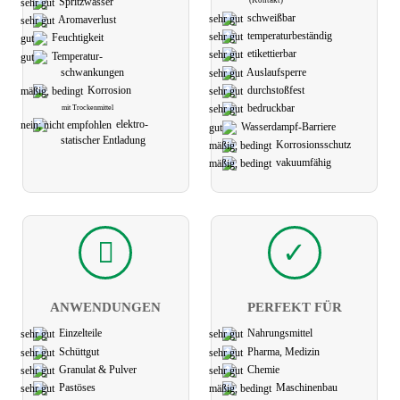
(Kontakt)
Spritzwasser
schweißbar
Aromaverlust
temperatur­­beständig
Feuchtigkeit
etikettier­bar
Temperatur-
schwank­ungen
Auslaufsperre
Korrosion
durchstoßfest
bedruckbar
mit Trockenmittel
elektro­
Wasserdampf-Barriere
statischer Ent­ladung
Korrosions­schutz
vakuum­fähig
ANWEN­DUNGEN
PERFEKT FÜR
Einzelteile
Nahrungs­mittel
Schüttgut
Pharma, Medizin
Granulat & Pulver
Chemie
Pastöses
Maschinen­bau