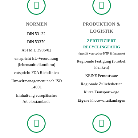
NORMEN
PRODUKTION &
LOGISTIK
DIN 53122
ZERTIFIZIERT
DIN 53370
RECYCLINGFÄHIG
ASTM D 3985/02
(geprüft von cyclos-HTP & Interzero)
entspricht EU-Verordnung
Regionale Fertigung (Ströbel,
(lebensmittelkonform)
Franken)
entspricht FDA Richtlinien
KEINE Fernost­ware
Umweltmanagement nach ISO
Regionale Zuliefer­ketten
14001
Kurze Transport­wege
Einhaltung europäischer
Eigene Photovoltaikanlagen
Arbeitsstandards