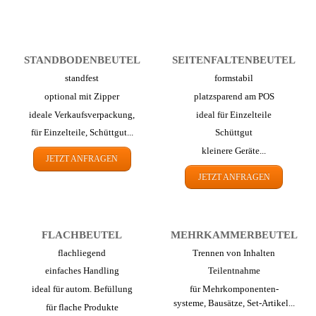
STAND­BODEN­BEUTEL
SEITEN­FALTEN­BEUTEL
standfest
formstabil
optional mit Zipper
platzsparend am POS
ideale Verkaufsverpackung,
ideal für Einzelteile
für Einzelteile, Schüttgut...
Schüttgut
kleinere Geräte...
JETZT ANFRAGEN
JETZT ANFRAGEN
FLACH­BEUTEL
MEHR­KAMMER­BEUTEL
flachliegend
Trennen von Inhalten
einfaches Handling
Teilentnahme
ideal für autom. Befüllung
für Mehr­komponenten-
systeme,
Bausätze, Set-Artikel...
für flache Produkte