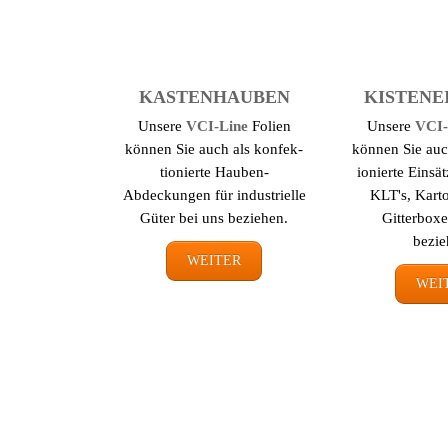
KASTEN­HAUBEN
KISTEN­
Unsere
VCI-Line
Folien
Unsere
VCI-
können Sie auch als konfek­
können Sie auc
tionierte Hauben-
ionierte Einsät
Abdeckungen für industrielle
KLT's, Kart
Güter bei uns beziehen.
Gitterboxe
bezie
WEITER
WEI