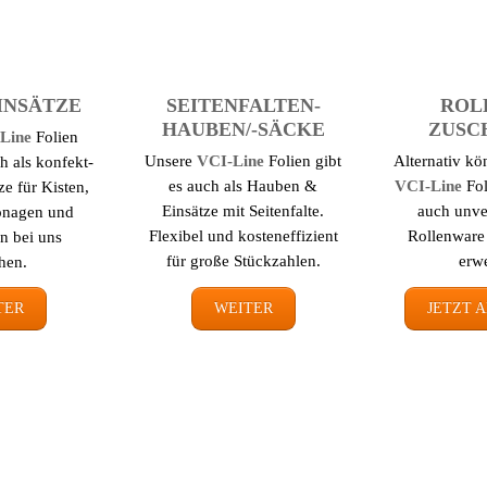
EINSÄTZE
SEITEN­FALTEN­
ROL
HAUBEN/-SÄCKE
ZUSC
Line
Folien
Unsere
VCI-Line
Folien gibt
Alternativ kö
h als konfekt­
es auch als Hauben &
VCI-Line
Fo
ze für Kisten,
Einsätze mit Seitenfalte.
auch un­ver
onagen und
Flexibel und kosten­effizient
Rollenware
n bei uns
für große Stückzahlen.
erw
hen.
TER
WEITER
JETZT 