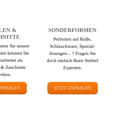
LEN &
SONDER­FORMEN
HNITTE
Perforiert auf Rolle,
nnen Sie unsere
Schlauch­ware, Spezial­
lien können Sie
lösungen... ? Fragen Sie
­arbeitet als
doch einfach Ihren Ströbel
 & Zuschnitte
Experten.
erben.
ANFRAGEN
JETZT ANFRAGEN