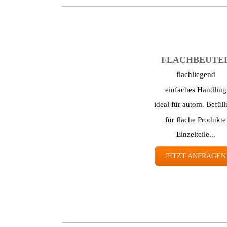
FLACH­BEUTE
flachliegend
einfaches Handling
ideal für autom. Befül
für flache Produkte
Einzelteile...
JETZT ANFRAGEN