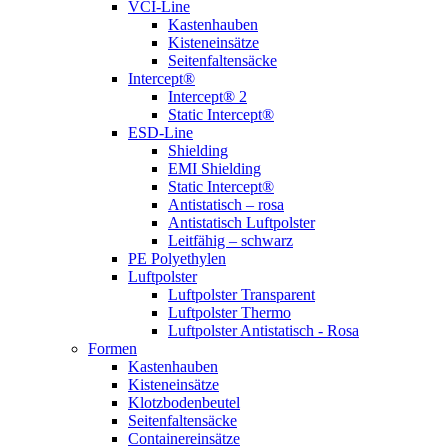
VCI-Line
Kastenhauben
Kisteneinsätze
Seitenfaltensäcke
Intercept®
Intercept® 2
Static Intercept®
ESD-Line
Shielding
EMI Shielding
Static Intercept®
Antistatisch – rosa
Antistatisch Luftpolster
Leitfähig – schwarz
PE Polyethylen
Luftpolster
Luftpolster Transparent
Luftpolster Thermo
Luftpolster Antistatisch - Rosa
Formen
Kastenhauben
Kisteneinsätze
Klotzbodenbeutel
Seitenfaltensäcke
Containereinsätze