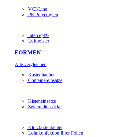
VCI-Line
PE Polyethylen
Intercept®
Luftpolster
FORMEN
Alle vergleichen
Kastenhauben
Containereinsätze
Kisteneinsätze
Seitenfaltensäcke
Klotzbodenbeutel
Lohn­konfektion Ihrer Folien