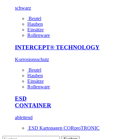
schwarz
Beutel
Hauben
Einsätze
Rollenware
INTERCEPT® TECHNOLOGY
Korrosions­schutz
Beutel
Hauben
Einsätze
Rollenware
ESD
CONTAINER
ableitend
ESD Kartonagen CORproTRONIC