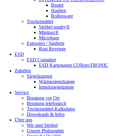
Beutel
Hauben
Rollenware
Trockenmittel
Ströbel topdry®
Minipax®
Microbags
Entrosten / Säubern
Rust Revenge
ESD
ESD Container
ESD Kartonagen CORproTRONIC
Zubehör
Siegelzangen
Wärmesiegelzange
Impulssiegelzange
Service
Beratung vor Ort
Beratung telefonisch
Trockenmittel-Kalkulator
Downloads & Infos
Über uns
Wir sind Ströbel
Unsere Philosophie