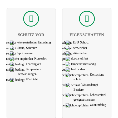
SCHUTZ VOR
EIGEN­SCHAFTEN
elektro­statischer Ent­ladung
ESD-Schutz
Staub, Schmutz
schweißbar
Spritzwasser
etikettier­bar
Korrosion
durchstoßfest
Feuchtigkeit
temperatur­­beständig
Temperatur-
bedruckbar
schwank­ungen
Korrosions­
UV-Licht
schutz
Wasserdampf-
Barriere
Lebens­mittel
geeignet
(Kontakt)
vakuum­fähig