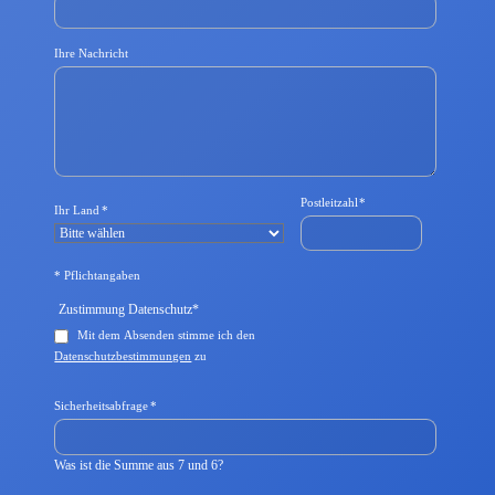
t
f
e
Ihre Nachricht
l
d
Pflichtfeld
Postleitzahl
*
Pflichtfeld
Ihr Land
*
* Pflichtangaben
Pflichtfeld
Zustimmung Datenschutz
*
Mit dem Absenden stimme ich den
Datenschutzbestimmungen
zu
Pflichtfeld
Sicherheitsabfrage
*
Was ist die Summe aus 7 und 6?