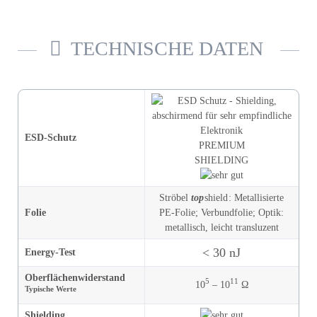
TECHNISCHE DATEN
ESD-Schutz
PREMIUM
SHIELDING
Ströbel
top
shield
:
Metallisierte
Folie
PE-Folie
;
Verbund­folie
;
Optik
:
metallisch, leicht transluzent
< 30 nJ
Energy-Test
Oberflächen­widerstand
5
11
10
– 10
Ω
Typische Werte
Shielding