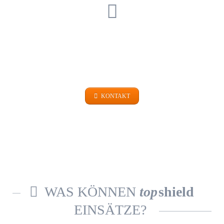
EINFACH FRAGEN
+49 (0)9101 99 420
KONTAKT
WAS KÖNNEN
top
shield
EINSÄTZE?