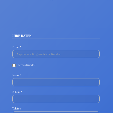
IHRE DATEN
Pflichtfeld
Firma
*
Bereits Kunde?
Pflichtfeld
Name
*
P
E-Mail
*
f
l
i
c
Telefon
h