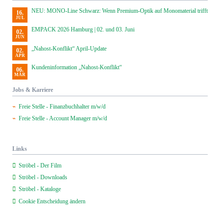
NEU: MONO-Line Schwarz: Wenn Premium-Optik auf Monomaterial trifft
16.
JUL
EMPACK 2026 Hamburg | 02. und 03. Juni
02.
JUN
„Nahost-Konflikt“ April-Update
02.
APR
Kundeninformation „Nahost-Konflikt“
06.
MÄR
Jobs & Karriere
Freie Stelle - Finanzbuchhalter m/w/d
Freie Stelle - Account Manager m/w/d
Links
Ströbel - Der Film
Ströbel - Downloads
Ströbel - Kataloge
Cookie Entscheidung ändern