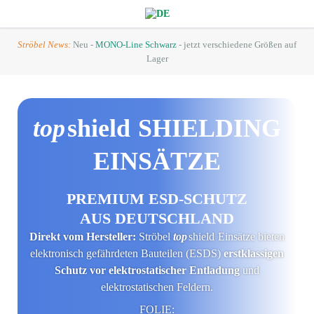
Ströbel News:
Neu -
MONO-Line Schwarz
- jetzt verschiedene Größen auf
Lager
top
shield
SHIELDING
EINSÄTZE
PREMIUM ESD-SCHUTZ
AUS DEUTSCHLAND
Direkt vom Hersteller:
Ströbel
top
shield
Einsätze bieten
elektronisch gefährdeten Bauteilen (ESDS)
erstklassigen
Schutz vor elektrostatischer Entladung
und
elektrostatischen Feldern.
FOLIE: