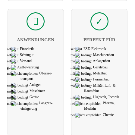
ANWEN­DUNGEN
PERFEKT FÜR
Einzelteile
ESD Elektronik
Schüttgut
Maschinen­bau
Versand
Anlagen­bau
Aufbe­wahrung
Geräte­bau
Übersee­
Metall­bau
transport
Formen­bau
Anlagen
Militär, Luft- &
Maschinen
Raumfahrt
Geräte
Hightech, Technik
Langzeit­
Pharma,
einlagerung
Medizin
Chemie