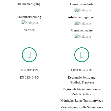
Hauben­fertigung
Umwelt­standards
Folien­herstellung
Arbeits­bedingungen
Vertrieb
Menschen­rechte
NORMEN
ÖKOLOGIE
EN 61340-5-3
Regionale Fertigung
(Ströbel, Franken)
Regionale bis internationale
Zuliefer­ketten
Möglichst kurze Transport­wege
Zwei eigene, große Solarstrom­