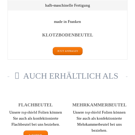
halb-maschinelle Fertigung
made in Franken
KLOTZBODEN­BEUTEL
JETZT ANFRAGEN
AUCH ERHÄLTLICH ALS
FLACH­BEUTEL
MEHR­KAMMER­BEUTEL
Unsere
top
shield
Folien können
Unsere
top
shield
Folien können
Sie auch als konfektionierte
Sie auch als konfektionierte
Flachbeutel bei uns beziehen.
Mehr­kammer­beutel bei uns
beziehen.