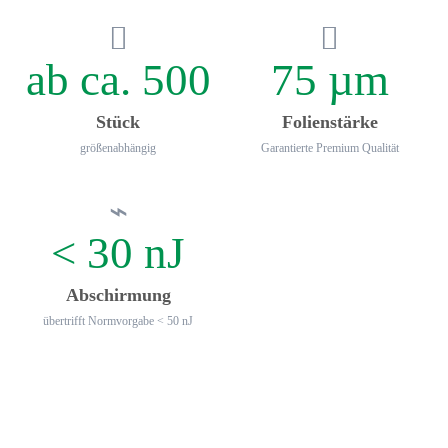
ab ca. 500
75 µm
Stück
Folienstärke
größenabhängig
Garantierte Premium Qualität
< 30 nJ
Abschirmung
übertrifft Normvorgabe < 50 nJ