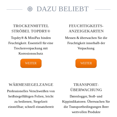
DAZU BELIEBT
TROCKEN­MITTEL
FEUCHTIGKEITS­
STRÖBEL TOPDRY®
ANZEIGEKARTEN
Topdry® & MiniPax binden
Messen & überwachen Sie die
Feuchtigkeit. Essentiell für eine
Feuchtigkeit innerhalb der
Trocken­verpackung mit
Verpackung
Korrosions­schutz
WEITER
WEITER
WÄRME­SIEGEL­ZANGE
TRANSPORT­
ÜBERWACHUNG
Professionelles Verschweißen von
heißsiegelfähigen Folien; leicht
Datenlogger, Stoß- und
zu bedienen; Siegelzeit
Kippindikatoren. Überwachen Sie
einstellbar; schnell einsatzbereit
die Transport­bedingungen Ihrer
wertvollen Produkte