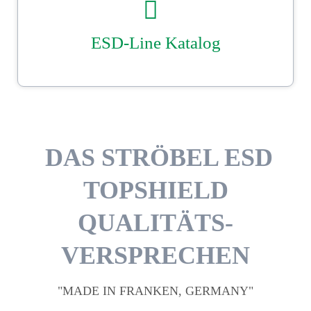
Unser Ströbel ESD–Katalog. Beutel-, Einsätze und Hauben­konfektion
nach Maß.
Sicher gut verpackt mit Ströbel.
DOWNLOAD
DAS STRÖBEL ESD
TOPSHIELD
QUALITÄTS­
VERSPRECHEN
"MADE IN FRANKEN, GERMANY"