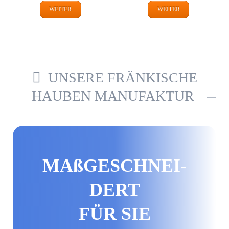
WEITER
WEITER
UNSERE FRÄNKISCHE
HAUBEN MANUFAKTUR
MAß­GE­SCHNEI­
DERT
FÜR SIE