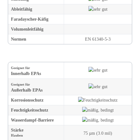
Ableitfähig
Faradayscher-Käfig
Volumen­leitfähig
Normen
EN 61340-5-3
Geeignet für
Innerhalb EPAs
Geeignet für
Außerhalb EPAs
Korrosions­schutz
Feuchtigkeit
s­schutz
Wasserdampf-Barriere
Stärke
75 µm (3.0 mil)
Hauben