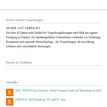
Darum Ströbel Verpackungen
SICHER. GUT. VERPACKT.
Seit über 45 Jahren steht Ströbel für Verpack­ungs­lösungen nach Maß aus eigener
Fertigung in Franken. Als familien­geführtes Unternehmen verbinden wir Erfahrung,
Kom­petenz und regionale Wert­schöpfung – für Verpackungen, die zuverlässig
schützen und wirtschaftlich überzeugen.
Partner & Zertifikate
Aktuelles
NEU: MONO-Line Schwarz: Wenn Premium-Optik auf Monomaterial trifft
16.
JUL
EMPACK 2026 Hamburg | 02. und 03. Juni
02.
JUN