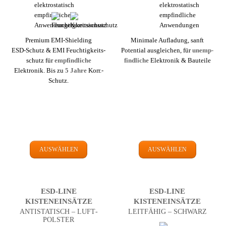
Premium EMI-Shielding
Minimale Aufladung, sanft
ESD-Schutz & EMI Feuchtigkeits­
Potential ausgleichen, für
un­emp­
schutz für
emp­find­liche
find­liche
Elektronik & Bauteile
Elektronik. Bis zu
5 Jahre
Korr.-
Schutz.
AUSWÄHLEN
AUSWÄHLEN
ESD-LINE
ESD-LINE
KISTEN­EINSÄTZE
KISTEN­EINSÄTZE
ANTI­STATISCH – LUFT­
LEIT­FÄHIG – SCHWARZ
POLSTER