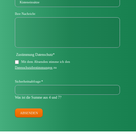
Ihre Nachricht
Pflichtfeld
Zustimmung Datenschutz
*
Mit dem Absenden stimme ich den
Datenschutzbestimmungen
zu
Pflichtfeld
Sicherheitsabfrage
*
Was ist die Summe aus 4 und 7?
ABSENDEN