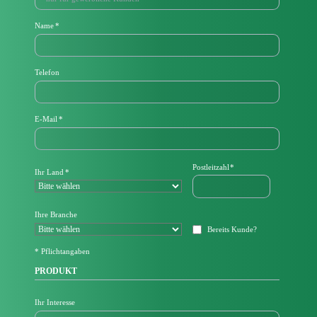
Pflichtfeld
Name
*
Telefon
P
E-Mail
*
f
l
i
c
Pflichtfeld
Postleitzahl
*
Pflichtfeld
Ihr Land
*
h
t
f
e
Ihre Branche
l
Bereits Kunde?
d
* Pflichtangaben
PRODUKT
Ihr Interesse