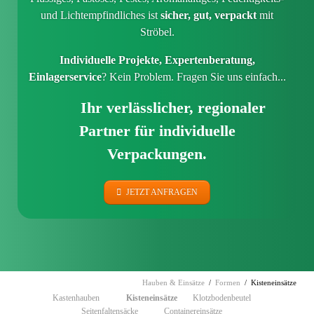
und Lichtempfindliches ist
sicher, gut, verpackt
mit
Ströbel.
Individuelle
Projekte
, Expertenberatung
,
Einlagerservice
? Kein Problem. Fragen Sie uns einfach...
Ihr verlässlicher, regionaler
Partner für individuelle
Verpackungen.
JETZT ANFRAGEN
Hauben & Einsätze
Formen
Kisteneinsätze
Navigation
Kastenhauben
Kisteneinsätze
Klotzbodenbeutel
überspringen
Seitenfaltensäcke
Containereinsätze