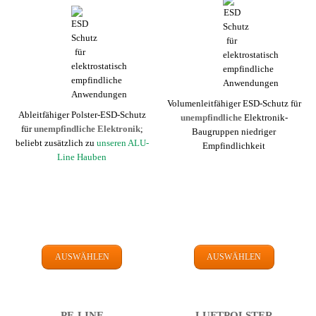
Volumenleit­fähiger ESD-Schutz für
Ableit­fähiger Polster-ESD-Schutz
un­emp­find­liche
Elektronik-
für
un­emp­find­liche Elektronik
;
Baugruppen niedriger
beliebt zusätzlich zu
unseren ALU-
Empfindlich­keit
Line Hauben
AUSWÄHLEN
AUSWÄHLEN
PE-LINE
LUFTPOLSTER