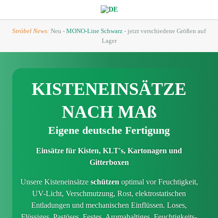
Ströbel News:
Neu -
MONO-Line Schwarz
- jetzt verschiedene Größen auf
Lager
KISTEN­EINSÄTZE
NACH MAß
Eigene deutsche Fertigung
Einsätze für Kisten, KLT's, Kartonagen und
Gitterboxen
Unsere Kisten­einsätze
schützen
optimal vor Feuchtigkeit,
UV-Licht, Verschmutzung, Rost, elektrostatischen
Entladungen und mechanischen Einflüssen. Loses,
Flüssiges, Pastöses, Festes, Aromahaltiges, Feuchtigkeits-