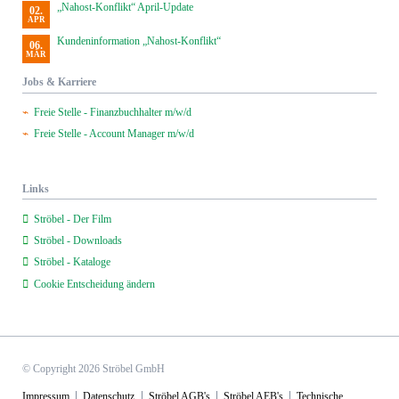
„Nahost-Konflikt“ April-Update
02.
APR
Kundeninformation „Nahost-Konflikt“
06.
MÄR
Jobs & Karriere
Freie Stelle - Finanzbuchhalter m/w/d
Freie Stelle - Account Manager m/w/d
Links
Ströbel - Der Film
Ströbel - Downloads
Ströbel - Kataloge
Cookie Entscheidung ändern
© Copyright 2026 Ströbel GmbH
Navigation
Impressum
Datenschutz
Ströbel AGB's
Ströbel AEB's
Technische