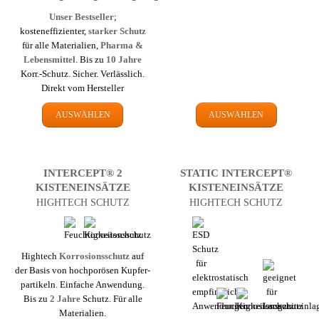
Unser Bestseller
;
kosteneffizienter,
starker Schutz
für alle Materialien,
Pharma &
Lebens­mittel
. Bis zu
10 Jahre
Korr.-Schutz. Sicher. Verlässlich.
Direkt vom Hersteller
AUSWÄHLEN
AUSWÄHLEN
INTERCEPT® 2
STATIC INTERCEPT®
KISTEN­EINSÄTZE
KISTEN­EINSÄTZE
HIGHTECH SCHUTZ
HIGHTECH SCHUTZ
Hightech
Korrosions­schutz
auf
der Basis von hochporösen Kupfer­
partikeln. Einfache Anwendung.
Bis zu
2 Jahre
Schutz. Für alle
Materialien.