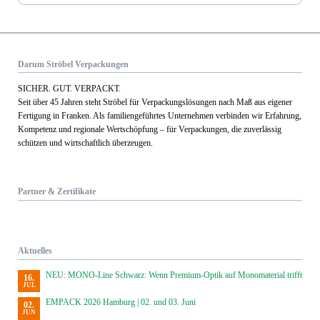
Darum Ströbel Verpackungen
SICHER. GUT. VERPACKT.
Seit über 45 Jahren steht Ströbel für Verpack­ungs­lösungen nach Maß aus eigener
Fertigung in Franken. Als familien­geführtes Unternehmen verbinden wir Erfahrung,
Kom­petenz und regionale Wert­schöpfung – für Verpackungen, die zuverlässig
schützen und wirtschaftlich überzeugen.
Partner & Zertifikate
Aktuelles
NEU: MONO-Line Schwarz: Wenn Premium-Optik auf Monomaterial trifft
16.
JUL
EMPACK 2026 Hamburg | 02. und 03. Juni
02.
JUN