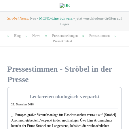
Ströbel News:
Neu -
MONO-Line Schwarz
- jetzt verschiedene Größen auf
Lager
Navigation
Blog
News
Pressemitteilungen
Pressestimmen
überspringen
Pressekontakt
Pressestimmen - Ströbel in der
Presse
Dez. 2018
Leckereien ökologisch verpackt
22. Dezember 2018
„...Europas größte Versuchsanlage für Haselnussanbau vertraut auf {Ströbel}
Aromaschutzbeutel...Verpackt in den nachhaltigen Öko-Line Aromaschutz­
beuteln der Firma Ströbel aus Langenzenn, behalten die weihnachtlichen