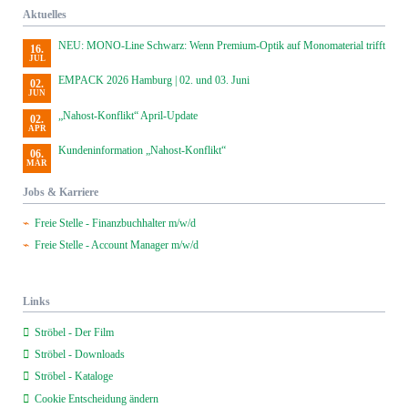
Aktuelles
NEU: MONO-Line Schwarz: Wenn Premium-Optik auf Monomaterial trifft
16.
JUL
EMPACK 2026 Hamburg | 02. und 03. Juni
02.
JUN
„Nahost-Konflikt“ April-Update
02.
APR
Kundeninformation „Nahost-Konflikt“
06.
MÄR
Jobs & Karriere
Freie Stelle - Finanzbuchhalter m/w/d
Freie Stelle - Account Manager m/w/d
Links
Ströbel - Der Film
Ströbel - Downloads
Ströbel - Kataloge
Cookie Entscheidung ändern