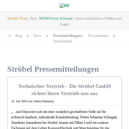
Ströbel News:
Neu -
MONO-Line Schwarz
- jetzt verschiedene Größen auf
Lager
Navigation
Blog
News
Pressemitteilungen
Pressestimmen
überspringen
Pressekontakt
Ströbel Presse­mitteilungen
Jul. 2026
Technischer Vertrieb - Die Ströbel GmbH
richtet ihren Vertrieb neu aus
12. Juli 2026
von Cathrin Kaminsky
„
...und fokussiert sich mit einer zusätzlich geschaffenen Stelle auf die
technisch-fundierte, individuelle Kundenberatung. Neben Sebastian Schingale,
Teamleiter Innendienst bei Ströbel, konnte mit Niklas Lockl ein weiterer
Fachmann auf dem Gebiet Kunststofftechnik und Maschinenbau für das