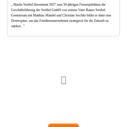
„
Martin Ströbel übernimmt 2027 zum 50-jährigen Firmenjubiläum die
Geschäftsführung der Ströbel GmbH von seinem Vater Rainer Ströbel.
Gemeinsam mit Matthias Mandel und Christian Jeschke bildet er dann eine
Dreierspitze, um das Familienunternehmen strategisch für die Zukunft zu
stärken...
”
EINFACH FRAGEN
+49 (0)9101 99 420