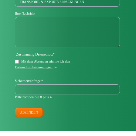
Ihre Nachricht
Pflichtfeld
Zustimmung Datenschutz
*
Mit dem Absenden stimme ich den
Datenschutzbestimmungen
zu
Pflichtfeld
Sicherheitsabfrage
*
Bitte rechnen Sie 8 plus 4.
ABSENDEN