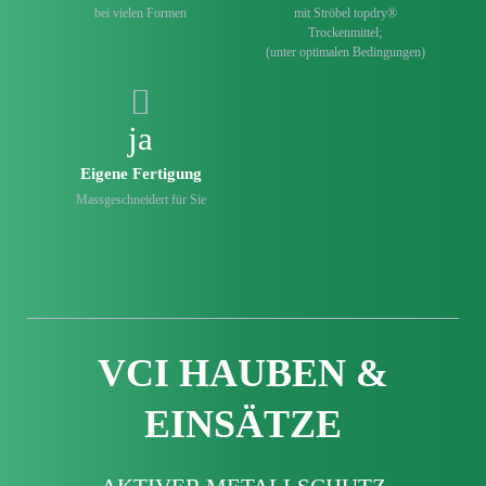
bei vielen Formen
mit Ströbel topdry®
Trockenmittel;
(unter optimalen Bedingungen)
ja
Eigene Fertigung
Mass­geschneidert für Sie
VCI
HAUBEN &
EINSÄTZE