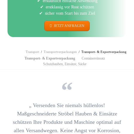
erstaunlich einfache Anwendung
erstklassig vor Rost schützen
sicher vom Start bis zum Ziel
JETZT ANFRAGEN
Transport
Transportverpackungen
Transport- & Exportverpackung
Navigation
Transport- & Exportverpackung
Containereinsatz
überspringen
Schutzhauben, Einsätze, Säcke
„ Versenden Sie niemals hüllenlos!
Maßgeschneiderte Ströbel Hauben & Einsätze
schützen Ihre Produkte und Maschine optimal
auf
allen Versandwegen. Keine Angst vor Korrosion,