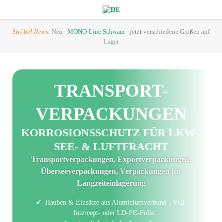
Ströbel News:
Neu -
MONO-Line Schwarz
- jetzt verschiedene Größen auf
Lager
TRANSPORT-
VERPACKUNGEN
KORROSIONS­SCHUTZ FÜR LKW-,
SEE- & LUFTFRACHT
Transportverpackungen, Exportverpackungen,
Überseeverpackungen, Verpackungen für
Langzeiteinlagerung
Hauben & Einsätze aus Aluminiumverbund-, VCI-
Intercept- oder LD-PE-Folie...