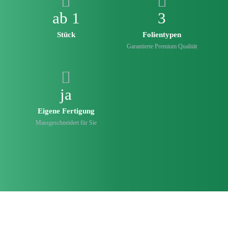
ab 1
3
Stück
Folien­typen
Garantierte Premium Qualität
ja
Eigene Fertigung
Mass­geschneidert für Sie