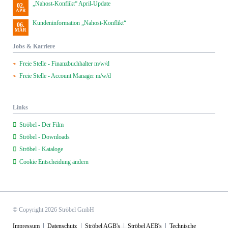
„Nahost-Konflikt“ April-Update
02.
APR
Kundeninformation „Nahost-Konflikt“
06.
MÄR
Jobs & Karriere
Freie Stelle - Finanzbuchhalter m/w/d
Freie Stelle - Account Manager m/w/d
Links
Ströbel - Der Film
Ströbel - Downloads
Ströbel - Kataloge
Cookie Entscheidung ändern
© Copyright 2026 Ströbel GmbH
Navigation
Impressum
Datenschutz
Ströbel AGB's
Ströbel AEB's
Technische