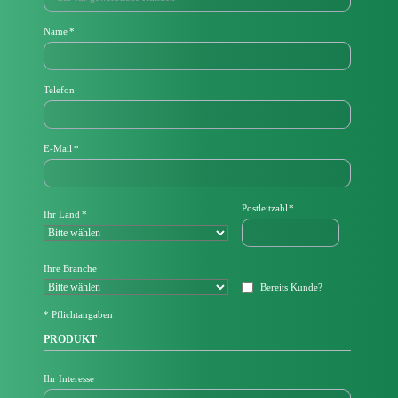
Pflichtfeld
Name
*
Telefon
P
E-Mail
*
f
l
i
c
Pflichtfeld
Postleitzahl
*
Pflichtfeld
Ihr Land
*
h
t
f
e
Ihre Branche
l
Bereits Kunde?
d
* Pflichtangaben
PRODUKT
Ihr Interesse