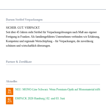
Darum Ströbel Verpackungen
SICHER. GUT. VERPACKT.
Seit über 45 Jahren steht Ströbel für Verpack­ungs­lösungen nach Maß aus eigener
Fertigung in Franken. Als familien­geführtes Unternehmen verbinden wir Erfahrung,
Kom­petenz und regionale Wert­schöpfung – für Verpackungen, die zuverlässig
schützen und wirtschaftlich überzeugen.
Partner & Zertifikate
Aktuelles
NEU: MONO-Line Schwarz: Wenn Premium-Optik auf Monomaterial trifft
16.
JUL
EMPACK 2026 Hamburg | 02. und 03. Juni
02.
JUN