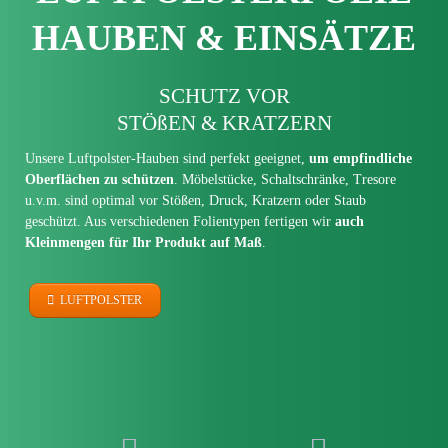
HAUBEN & EINSÄTZE
SCHUTZ VOR
STÖßEN & KRATZERN
Unsere Luft­polster-Hauben sind perfekt geeignet,
um empfindliche
Oberflächen zu schützen
. Möbel­stücke, Schalt­schränke, Tresore
u.v.m. sind optimal vor Stößen, Druck, Kratzern oder Staub
geschützt. Aus ver­schiedenen Folien­typen fertigen wir
auch
Kleinmengen für Ihr Produkt auf Maß
.
LUFTPOLSTER