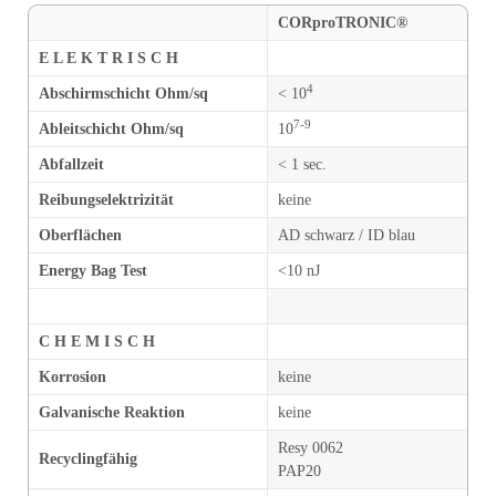
CORproTRONIC®
E L E K T R I S C H
4
Abschirmschicht Ohm/sq
< 10
7-9
Ableitschicht Ohm/sq
10
Abfallzeit
< 1 sec.
Reibungselektrizität
keine
Oberflächen
AD schwarz / ID blau
Energy Bag Test
<10 nJ
C H E M I S C H
Korrosion
keine
Galvanische Reaktion
keine
Resy 0062
Recyclingfähig
PAP20