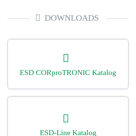
DOWNLOADS
ESD CORproTRONIC Katalog
Unser Ströbel CORproTRONIC - Standardlieferprogramm.
Sicher gut verpackt mit Ströbel.
DOWNLOAD
ESD-Line Katalog
Unser Ströbel ESD–Katalog. Beutel-, Einsätze und Hauben­konfektion
nach Maß.
Sicher gut verpackt mit Ströbel.