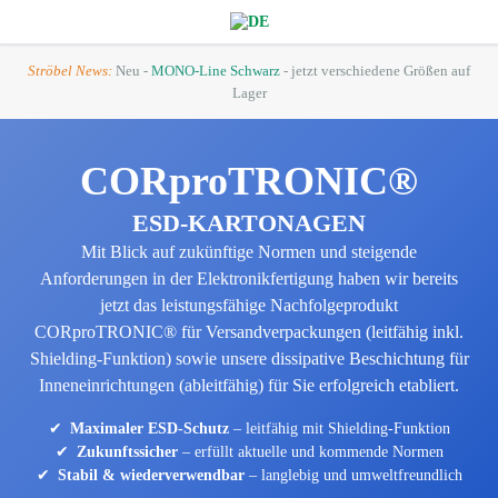
Ströbel News:
Neu -
MONO-Line Schwarz
- jetzt verschiedene Größen auf
Lager
CORproTRONIC®
ESD-KARTONAGEN
Mit Blick auf zukünftige Normen und steigende
Anforderungen in der Elektronikfertigung haben wir bereits
jetzt das leistungsfähige Nachfolgeprodukt
CORproTRONIC® für Versandverpackungen (leitfähig inkl.
Shielding-Funktion) sowie unsere dissipative Beschichtung für
Inneneinrichtungen (ableitfähig) für Sie erfolgreich etabliert.
Maximaler ESD-Schutz
– leitfähig mit Shielding-Funktion
Zukunftssicher
– erfüllt aktuelle und kommende Normen
Stabil & wiederverwendbar
– langlebig und umwelt­freundlich