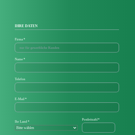
IHRE DATEN
Pflichtfeld
Firma
*
Pflichtfeld
Name
*
Telefon
P
E-Mail
*
f
l
i
c
Pflichtfeld
Postleitzahl
*
Pflichtfeld
Ihr Land
*
h
t
f