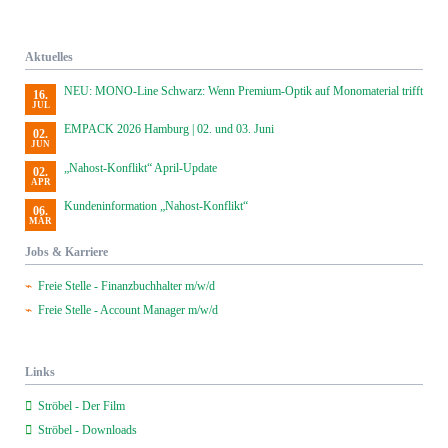
Aktuelles
NEU: MONO-Line Schwarz: Wenn Premium-Optik auf Monomaterial trifft
16.
JUL
EMPACK 2026 Hamburg | 02. und 03. Juni
02.
JUN
„Nahost-Konflikt“ April-Update
02.
APR
Kundeninformation „Nahost-Konflikt“
06.
MÄR
Jobs & Karriere
Freie Stelle - Finanzbuchhalter m/w/d
Freie Stelle - Account Manager m/w/d
Links
Ströbel - Der Film
Ströbel - Downloads