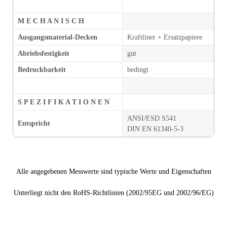
M E C H A N I S C H
Ausgangsmaterial-Decken
Kraftliner + Ersatzpapiere
Abriebsfestigkeit
gut
Bedruckbarkeit
bedingt
S P E Z I F I K A T I O N E N
ANSI/ESD S541
Entspricht
DIN EN 61340-5-3
Alle angegebenen Messwerte sind typische Werte und Eigenschaften
Unterliegt nicht den RoHS-Richtlinien (2002/95EG und 2002/96/EG)