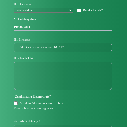
e
Ihre Branche
l
Bereits Kunde?
d
* Pflichtangaben
PRODUKT
Ihr Interesse
Ihre Nachricht
Pflichtfeld
Zustimmung Datenschutz
*
Mit dem Absenden stimme ich den
Datenschutzbestimmungen
zu
Pflichtfeld
Sicherheitsabfrage
*