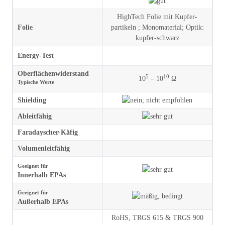
HighTech Folie mit Kupfer­
Folie
partikeln
;
Mono­material
;
Optik
:
kupfer-schwarz
Energy-Test
Oberflächen­widerstand
5
10
10
– 10
Ω
Typische Werte
Shielding
Ableitfähig
Faradayscher-Käfig
Volumen­leitfähig
Geeignet für
Innerhalb EPAs
Geeignet für
Außerhalb EPAs
RoHS,
TRGS 615
&
TRGS 900