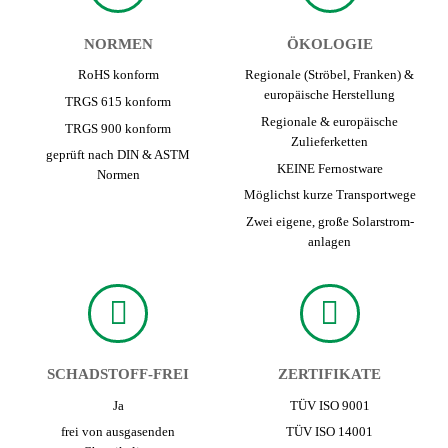
NORMEN
ÖKOLOGIE
RoHS konform
Regionale (Ströbel, Franken) &
europäische Herstellung
TRGS 615 konform
Regionale & europäische
TRGS 900 konform
Zuliefer­ketten
geprüft nach DIN & ASTM
KEINE Fernost­ware
Normen
Möglichst kurze Transport­wege
Zwei eigene, große Solarstrom­
anlagen
SCHADSTOFF-FREI
ZERTIFIKATE
Ja
TÜV ISO 9001
frei von ausgasenden
TÜV ISO 14001