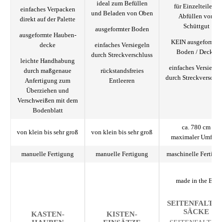
ideal zum Befüllen
für Einzelteile &
einfaches Verpacken
und Beladen von Oben
Abfüllen von
direkt auf der Palette
Schüttgut
ausgeformter Boden
ausgeformte Hauben­
KEIN ausgeformter
decke
einfaches Versiegeln
Boden / Decke
durch Streckverschluss
leichte Handhabung
einfaches Versiegel
durch maßgenaue
rückstands­freies
durch Streckverschlu
Anfertigung zum
Entleeren
Überziehen und
Verschweißen mit dem
Bodenblatt
ca. 780 cm
von klein bis sehr groß
von klein bis sehr groß
maximaler Umfang
manuelle Fertigung
manuelle Fertigung
maschinelle Fertigu
made in the EU
SEITENFALTEN
SÄCKE
KASTEN­
KISTEN­