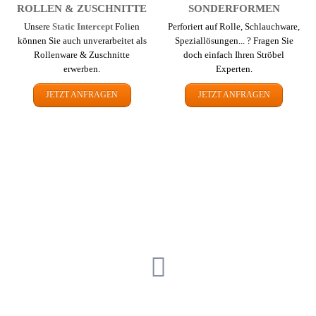
ROLLEN & ZUSCHNITTE
SONDER­FORMEN
Unsere
Static Intercept
Folien
Perforiert auf Rolle, Schlauch­ware,
können Sie auch un­ver­arbeitet als
Spezial­lösungen... ? Fragen Sie
Rollenware & Zuschnitte
doch einfach Ihren Ströbel
erwerben.
Experten.
JETZT ANFRAGEN
JETZT ANFRAGEN
EINFACH FRAGEN