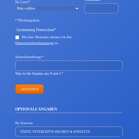
Pflichtfeld
Ihr Land
*
* Pflichtangaben
Pflichtfeld
Zustimmung Datenschutz
*
Mit dem Absenden stimme ich den
Datenschutzbestimmungen
zu
Pflichtfeld
Sicherheitsabfrage
*
Was ist die Summe aus 9 und 1?
ABSENDEN
OPTIONALE ANGABEN
Ihr Interesse