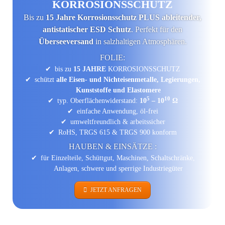
KORROSIONS­SCHUTZ
Bis zu
15 Jahre Korrosions­schutz PLUS ableitender,
antistatischer ESD Schutz
. Perfekt für den
Überseeversand
in salzhaltigen Atmosphären.
FOLIE:
bis zu
15 JAHRE
KORROSIONS­SCHUTZ
schützt
alle Eisen- und Nichteisenmetalle, Legierungen,
Kunststoffe und Elastomere
5
10
typ. Oberflächen­widerstand:
10
– 10
Ω
einfache Anwendung, öl-frei
umwelt­freundlich & arbeits­sicher
RoHS, TRGS 615 & TRGS 900 konform
HAUBEN & EINSÄTZE :
für Einzelteile, Schüttgut, Maschinen, Schaltschränke,
Anlagen, schwere und sperrige Industrie­güter
JETZT ANFRAGEN