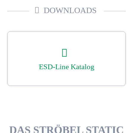
DOWNLOADS
ESD-Line Katalog
Unser Ströbel ESD–Katalog. Beutel-, Einsätze und Hauben­konfektion
nach Maß.
Sicher gut verpackt mit Ströbel.
DOWNLOAD
DAS STRÖBEL STATIC