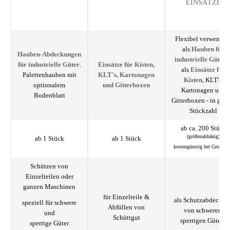
EINSÄTZE
Flexibel verwendba
als
Hauben für
Hauben-Abdeckungen
industrielle Güter
für industrielle Güter
.
Einsätze für Kisten,
als
Einsätze für
Paletten­hauben mit
KLT's, Kartonagen
Kisten
, KLT's,
optionalem
und Gitterboxen
Kartonagen und
Bodenblatt
Gitterboxen - in groß
Stückzahl
ab ca. 200 Stück
(größenabhänig)
ab 1 Stück
ab 1 Stück
kostengünstig bei Großseri
Schützen von
Einzelteilen oder
ganzen Maschinen
für Einzelteile &
als Schutzabdeckun
speziell für schwere
Abfüllen von
von schweren,
und
Schüttgut
sperrigen Gütern
sperrige Güter