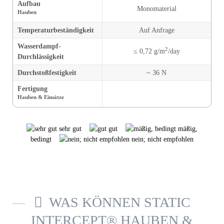
Aufbau
Monomaterial
Hauben
Temperatur­beständigkeit
Auf Anfrage
Wasserdampf-
2
≤ 0,72 g/m
/day
Durchlässigkeit
Durchstoß­festigkeit
~ 36 N
Fertigung
Hauben & Einsätze
sehr gut
gut
mäßig,
bedingt
nein; nicht empfohlen
WAS KÖNNEN STATIC
INTERCEPT® HAUBEN &