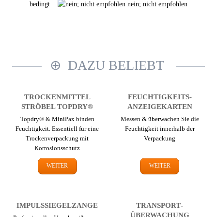
bedingt
nein; nicht empfohlen
DAZU BELIEBT
TROCKEN­MITTEL
FEUCHTIGKEITS­
STRÖBEL TOPDRY®
ANZEIGEKARTEN
Topdry® & MiniPax binden
Messen & überwachen Sie die
Feuchtigkeit. Essentiell für eine
Feuchtigkeit innerhalb der
Trocken­verpackung mit
Verpackung
Korrosions­schutz
WEITER
WEITER
IMPULS­SIEGEL­ZANGE
TRANSPORT­
ÜBERWACHUNG