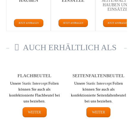
HAUBEN
EINSÄTZE
SEITENFALTEN
HAUBEN UND -
EINSÄTZE
JETZT ANFRAGEN
JETZT ANFRAGEN
JETZT ANFRAGEN
AUCH ERHÄLTLICH ALS
FLACH­BEUTEL
SEITEN­FALTEN­BEUTEL
Unsere
Static Intercept
Folien
Unsere
Static Intercept
Folien
können Sie auch als
können Sie auch als
konfektionierte Flachbeutel bei
konfektionierte Seiten­falten­beutel
uns beziehen.
bei uns beziehen.
WEITER
WEITER