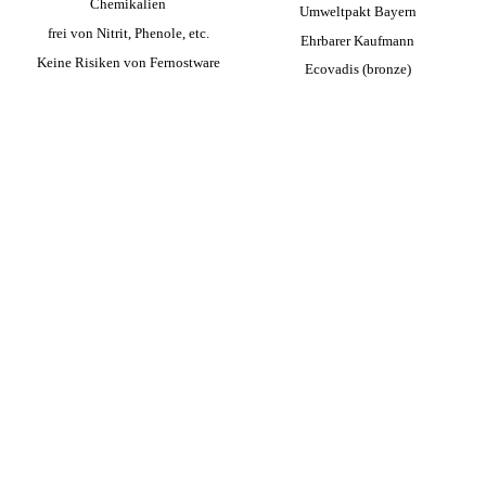
Chemikalien
Umwelt­pakt Bayern
frei von Nitrit, Phenole, etc.
Ehrbarer Kaufmann
Keine Risiken von Fernost­ware
Ecovadis (bronze)