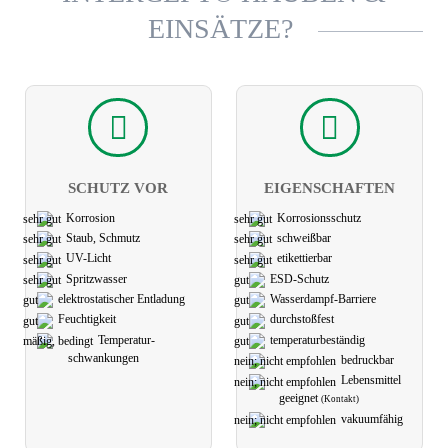
EINSÄTZE?
SCHUTZ VOR
EIGEN­SCHAFTEN
Korrosion
Korrosions­schutz
Staub, Schmutz
schweißbar
UV-Licht
etikettier­bar
Spritzwasser
ESD-Schutz
elektro­statischer Ent­ladung
Wasserdampf-Barriere
Feuchtigkeit
durchstoßfest
Temperatur-
temperatur­­beständig
schwank­ungen
bedruckbar
Lebens­mittel
geeignet
(Kontakt)
vakuum­fähig