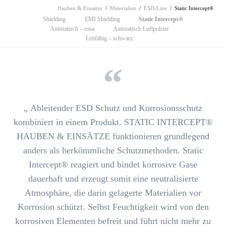
Hauben & Einsätze
Materialien
ESD-Line
Static Intercept®
Navigation
Shielding
EMI Shielding
Static Intercept®
überspringen
Antistatisch – rosa
Antistatisch Luftpolster
Leitfähig – schwarz
„
Ableitender ESD Schutz
und
Korrosionsschutz
kombiniert in einem Produkt.
STATIC INTERCEPT®
HAUBEN & EINSÄTZE funktionieren grundlegend
anders als herkömmliche Schutzmethoden. Static
Intercept®
reagiert und bindet korrosive Gase
dauerhaft und erzeugt somit eine neutralisierte
Atmosphäre, die darin gelagerte Materialien vor
Korrosion schützt.
Selbst Feuchtigkeit wird von den
korrosiven Elementen befreit und führt nicht mehr zu