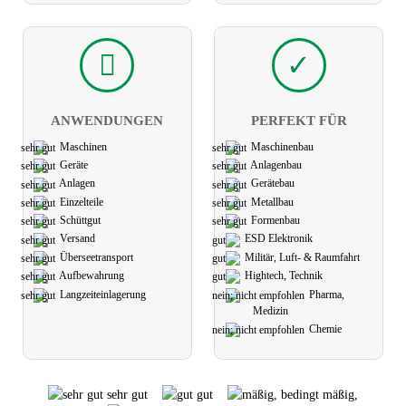
ANWEN­DUNGEN
PERFEKT FÜR
Maschinen
Maschinen­bau
Geräte
Anlagen­bau
Anlagen
Geräte­bau
Einzelteile
Metall­bau
Schüttgut
Formen­bau
Versand
ESD Elektronik
Übersee­transport
Militär, Luft- & Raumfahrt
Aufbe­wahrung
Hightech, Technik
Langzeit­einlagerung
Pharma,
Medizin
Chemie
sehr gut
gut
mäßig,