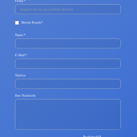
Pflichtfeld
Firma
*
Bereits Kunde?
Pflichtfeld
Name
*
Pflichtfeld
E-Mail
*
Telefon
Ihre Nachricht
Pflichtfeld
Postleitzahl
*