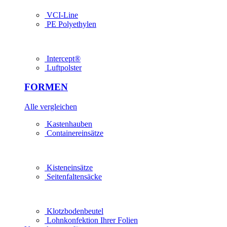
VCI-Line
PE Polyethylen
Intercept®
Luftpolster
FORMEN
Alle vergleichen
Kastenhauben
Containereinsätze
Kisteneinsätze
Seitenfaltensäcke
Klotzbodenbeutel
Lohn­konfektion Ihrer Folien