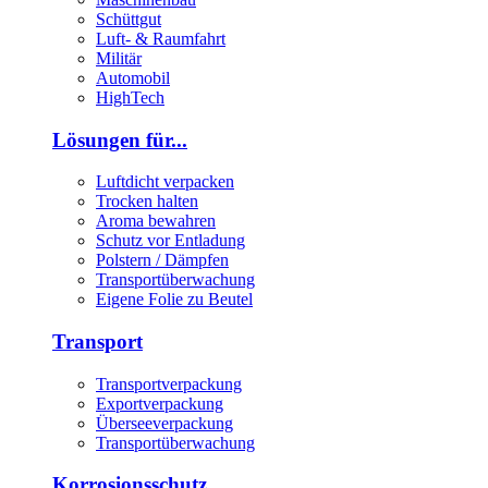
Schüttgut
Luft- & Raumfahrt
Militär
Automobil
HighTech
Lösungen für...
Luftdicht verpacken
Trocken halten
Aroma bewahren
Schutz vor Entladung
Polstern / Dämpfen
Transportüberwachung
Eigene Folie zu Beutel
Transport
Transportverpackung
Exportverpackung
Überseeverpackung
Transportüberwachung
Korrosionsschutz