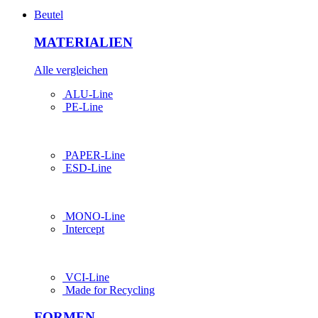
Beutel
MATERIALIEN
Alle vergleichen
ALU-Line
PE-Line
PAPER-Line
ESD-Line
MONO-Line
Intercept
VCI-Line
Made for Recycling
FORMEN