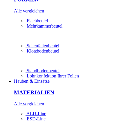
Alle vergleichen
Flachbeutel
Mehrkammer­beutel
Seitenfaltenbeutel
Klotzbodenbeutel
Standbodenbeutel
Lohn­konfektion Ihrer Folien
Hauben & Einsätze
MATERIALIEN
Alle vergleichen
ALU-Line
ESD-Line